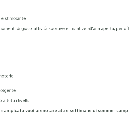
o e stimolante
menti di gioco, attività sportive e iniziative all'aria aperta, per o
motorie
volgente
 tutti i livelli.
 arrampicata vuoi prenotare altre settimane di summer camp