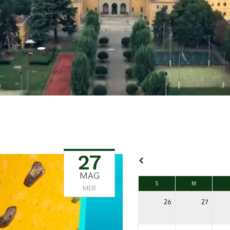
27
MAG
S
M
MER
26
27