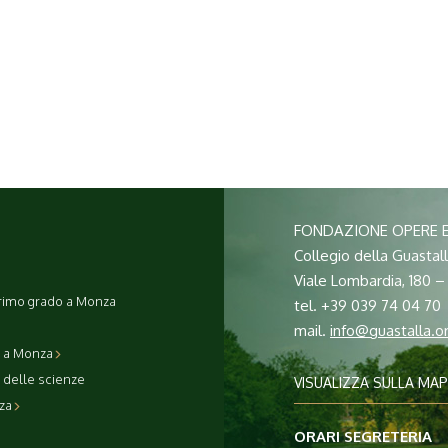
FONDAZIONE OPERE 
Collegio della Guastal
Viale Lombardia, 180 
rimo grado a Monza
tel. +39 039 74 04 70
mail.
info@guastalla.o
o a Monza
o delle scienze
VISUALIZZA SULLA MA
za
ORARI SEGRETERIA