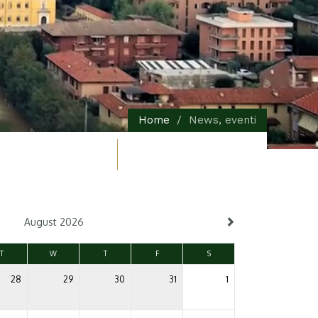
Home
News, eventi
August 2026
T
W
T
F
S
28
29
30
31
1