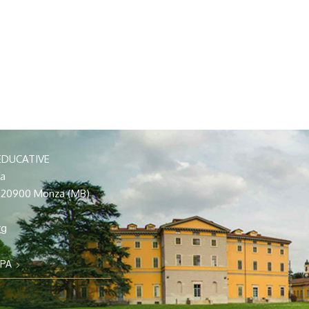
EDUCATIVE
la
– 20900 Monza (MB)
rg
PPA