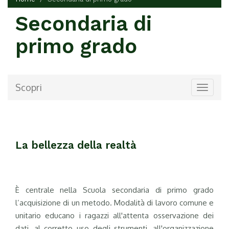
Secondaria di
primo grado
Scopri
Toggle
navigat
La bellezza della realtà
È centrale nella Scuola secondaria di primo grado
l’acquisizione di un metodo. Modalità di lavoro comune e
unitario educano i ragazzi all'attenta osservazione dei
dati, al corretto uso degli strumenti, all'organizzazione