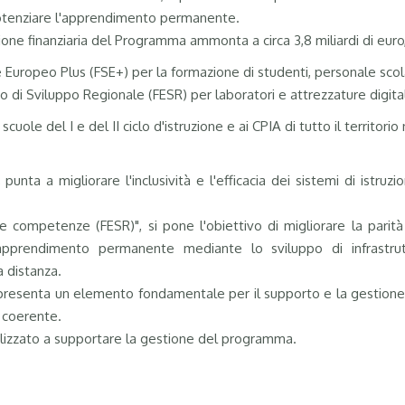
 potenziare l'apprendimento permanente.
zione finanziaria del Programma ammonta a circa 3,8 miliardi di euro
ale Europeo Plus (FSE+) per la formazione di studenti, personale sco
o di Sviluppo Regionale (FESR) per laboratori e attrezzature digital
e scuole del I e del II ciclo d'istruzione e ai CPIA di tutto il territorio
punta a migliorare l'inclusività e l'efficacia dei sistemi di istr
le competenze (FESR)", si pone l'obiettivo di migliorare la parità
l'apprendimento permanente mediante lo sviluppo di infrastrut
a distanza.
 rappresenta un elemento fondamentale per il supporto e la gestio
 coerente.
inalizzato a supportare la gestione del programma.