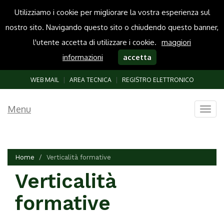
Utilizziamo i cookie per migliorare la vostra esperienza sul
nostro sito. Navigando questo sito o chiudendo questo banner,
l'utente accetta di utilizzare i cookie.
maggiori
informazioni
accetta
WEB MAIL
|
AREA TECNICA
|
REGISTRO ELETTRONICO
Menu
Togg
navig
Home
Verticalità formative
Verticalità
formative