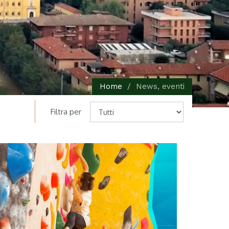
Home
News, eventi
Filtra per