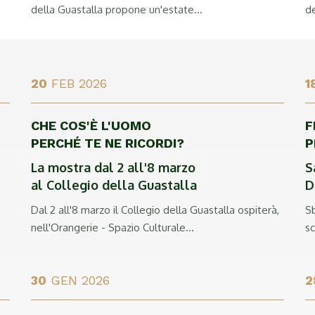
della Guastalla propone un'estate...
de
20
FEB 2026
1
CHE COS'È L'UOMO
F
PERCHÉ TE NE RICORDI?
P
La mostra dal 2 all'8 marzo
S
al Collegio della Guastalla
D
Dal 2 all'8 marzo il Collegio della Guastalla ospiterà,
Sb
nell'Orangerie - Spazio Culturale...
sc
30
GEN 2026
2