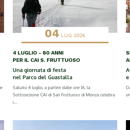
04
LUG 2026
4 LUGLIO - 80 ANNI
S
PER IL CAI S. FRUTTUOSO
A
Una giornata di festa
A
nel Parco del Guastalla
e
re
Sabato 4 luglio, a partire dalle ore 16, la
Da
Sottosezione CAI di San Fruttuoso di Monza celebra
un
i...