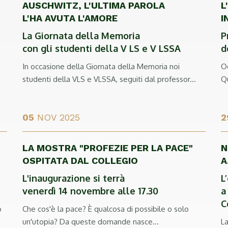
AUSCHWITZ, L'ULTIMA PAROLA
L
L'HA AVUTA L'AMORE
I
La Giornata della Memoria
P
con gli studenti della V LS e V LSSA
d
In occasione della Giornata della Memoria noi
Og
studenti della VLS e VLSSA, seguiti dal professor...
Qu
05
NOV 2025
2
LA MOSTRA "PROFEZIE PER LA PACE"
N
OSPITATA DAL COLLEGIO
A
L'inaugurazione si terrà
L
venerdì 14 novembre alle 17.30
a
C
o
Che cos'è la pace? È qualcosa di possibile o solo
un'utopia? Da queste domande nasce...
La