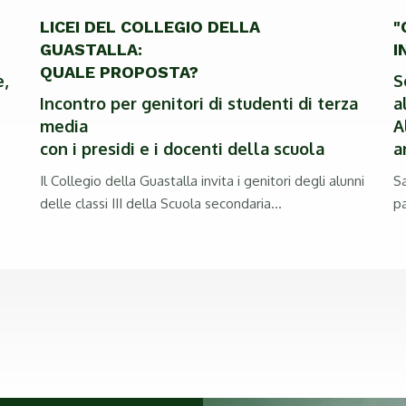
LICEI DEL COLLEGIO DELLA
"
GUASTALLA:
I
QUALE PROPOSTA?
e,
S
Incontro per genitori di studenti di terza
a
media
A
con i presidi e i docenti della scuola
a
Il Collegio della Guastalla invita i genitori degli alunni
S
delle classi III della Scuola secondaria...
pa