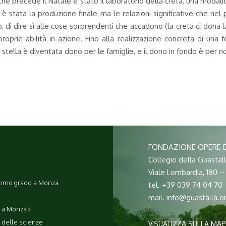
a che precede
il Natale è stato il laboratorio della creta, una modali
 stata la produzione finale ma le relazioni significative che nel
, di dire sì alle cose sorprendenti che accadono (la creta ci dona l
oprie abilità in azione. Fino alla realizzazione concreta di una 
tella è diventata dono per le famiglie, e il dono in fondo è per n
FONDAZIONE OPERE 
Collegio della Guastal
Viale Lombardia, 180 
rimo grado a Monza
tel. +39 039 74 04 70
mail.
info@guastalla.o
o a Monza
o delle scienze
VISUALIZZA SULLA MA