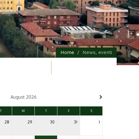
Home
News, eventi
August 2026
T
W
T
F
S
28
29
30
31
1