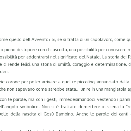
 quello dell’Avvento? Si, se si tratta di un capolavoro, come que
o pieno di stupore con chi ascolta, una
possibilità per conoscere ma
ossibilità per addentrarsi nel significato del Natale. La storia dei
he ci rende felici, una storia di umiltà, coraggio e determinazion
deri.
ie corone per poter arrivare a quel re piccolino, annunciato dall
a che non sapevano come sarebbe stata… un re in una mangiatoia
a
con le parole, ma con i gesti, immedesimandoci, vestendo i panni d
’angolo simbolico. Non si è trattato di mettere in scena la “rec
ello della nascita di Gesù Bambino. Anche le parole dei canti 