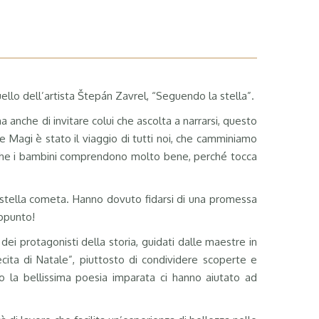
llo dell’artista
Š
tepán Zavrel, “Seguendo la stella”.
 anche di invitare colui che ascolta a narrarsi, questo
 Re Magi è stato il viaggio di tutti noi, che camminiamo
e, che i bambini comprendono molto bene, perché tocca
a stella cometa. Hanno dovuto fidarsi di una promessa
ppunto!
ei protagonisti della storia, guidati dalle maestre in
ita di Natale”, piuttosto di condividere scoperte e
o la bellissima poesia imparata ci hanno aiutato ad