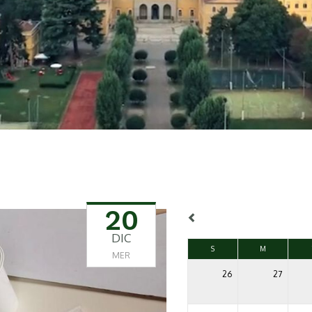
20
DIC
S
M
MER
26
27