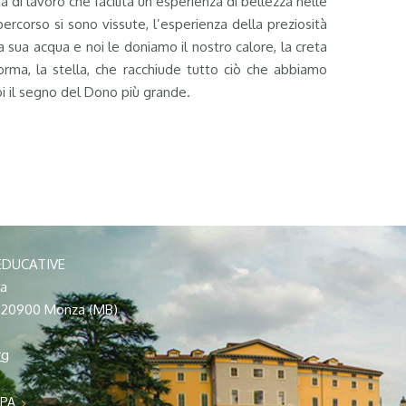
tà di lavoro che facilita un’esperienza di bellezza nelle
percorso si sono vissute, l’esperienza della preziosità
a sua acqua e noi le doniamo il nostro calore, la creta
forma, la stella, che racchiude tutto ciò che abbiamo
oi il segno del Dono più grande.
EDUCATIVE
la
– 20900 Monza (MB)
rg
PPA