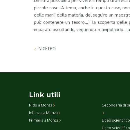
Un’altra possibilità per vivere il tempo di attes
piccole cose. A tema, anche in questo caso, non è
delle mani, della materia, del seguire un maestro
può contenere un tesoro…), la scoperta delle pr
imparato ascoltando, seguendo, manipolando. La s
INDIETRO
Link utili
Nido a Monza
Secondaria di p
Infanzia a Monza
Primaria a Monza
Liceo scientific
Liceo scientific