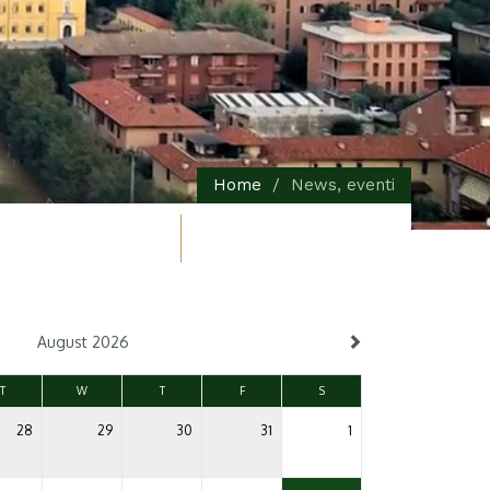
Home
News, eventi
August 2026
T
W
T
F
S
28
29
30
31
1