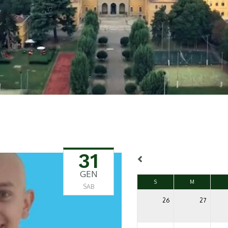
31
GEN
S
M
SAB
26
27