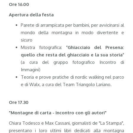
O
re 16.00
A
pertura della festa
Parete di arrampicata per bambini, per avvicinarsi al
mondo della montagna in modo divertente e
sicuro
Mostra fotografica: "
Ghiac­ciaio del Pre­se­na:
quello che resta del ghiac­ciaio e la sua storia
"
(a cura del gruppo fo­to­gra­fi­co Incontro di
Immagini)
Teoria e prove pratiche di nordic walking nel parco
e di Walx, a cura del Team Triangolo Lariano.
Ore 17.30
"Montagne di carta - Incontro con gli autori"
Chiara Todesco e Max Cassani, giornalisti de "La Stampa",
presentano i loro ultimi libri dedicati alla montagna