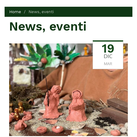
Home
News, eventi
News, eventi
19
DIC
MAR