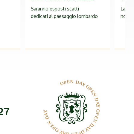
MOSTRA IN ORANGERIE
CAM
Saranno esposti scatti
La pro
dedicati al paesaggio lombardo
non è 
27