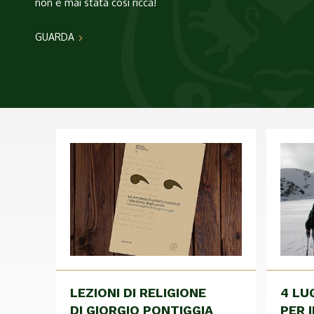
L’erogazione di sussidi economici volti
a sostenere la frequenza presso il Collegio
GUARDA
LEZIONI DI RELIGIONE
4 LU